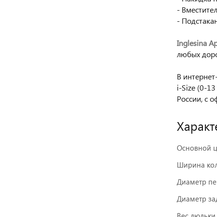
- Вместите
- Подстака
Inglesina A
любых доро
В интернет
i-Size (0-1
России, с 
Характ
Основной ц
Ширина кол
Диаметр пе
Диаметр зад
Вес люльки,