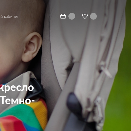
й кабинет
окресло
 (Темно-