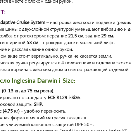
ется вместе с блоком одной рукой.
T:
daptive Cruise System
– настройка жёсткости подвески (режи
ые шины с двухслойной структурой уменьшают вибрацию и д
колёса с протектором: передние
21,5 см
, задние
29
см.
сси шириной
53 см
– проходит даже в маленький лифт.
ние и раскладывание одной рукой.
ом виде стоит вертикально, ручка не касается земли.
ическая ручка регулируется в 4 положениях и отделана экокож
льная корзина с жёстким дном и светоотражающей отделкой.
ло Inglesina Darwin i-Size:
 (0–13 кг, до 75 см роста)
.
ировано по стандарту
ECE R129 i-Size
.
боковой защиты
SHP
.
ес
(4,75 кг)
– удобно переносить.
чная форма и мягкий матрасик-вкладыш.
регулируемый капюшон с защитой UPF 50+.
ть установки на подставку Stand Up или на шасси Aptica XT.