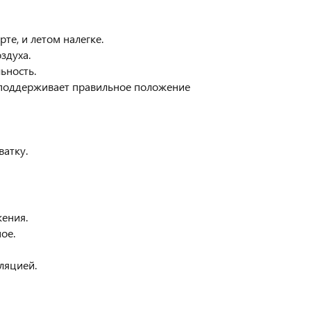
те, и летом налегке.
здуха.
ьность.
 поддерживает правильное положение
атку.
жения.
ое.
ляцией.