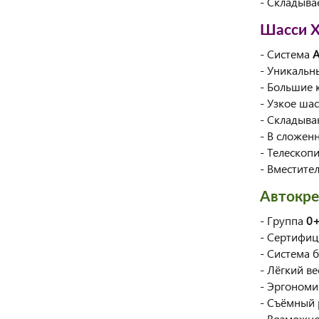
- Складыва
Шасси X
- Система
A
- Уникальн
- Большие 
- Узкое ша
- Складыва
- В сложенн
- Телескоп
- Вместите
Автокрес
- Группа
0+
- Сертифиц
- Система 
- Лёгкий в
- Эргономи
- Съёмный 
- Возможнос