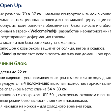
Open Up:
ые размеры:
79 × 37 см
– малышу комфортно и зимой в конвер
симых вентиляционных окошек для правильной циркуляции во
корпус из полипропилена обеспечивает безопасность и стабил
ионный матрасик
WelcomePad®
(разработан неонатологами)
предотвращает деформацию головы.
на молнии для быстрого доступа к малышу.
капюшон с козырьком защитит от солнца, ветра и осадков.
 Standup
позволяет использовать люльку как домашнюю кров
чный блок:
 детям до
22 кг
.
ое сиденье
– устанавливается лицом к маме или по ходу дви
егулируется в
4 положениях
, включая полностью горизонтальн
ое спальное место: спинка
54 × 33 см
.
 капюшон с козырьком UPF 50+, смотровым окошком и венти
чные ремни безопасности с мягкими накладками.
ая накидка на ножки – для холодного времени года.