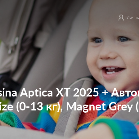
Личны
esina Aptica XT 2025 + Авт
Size (0-13 кг), Magnet Grey