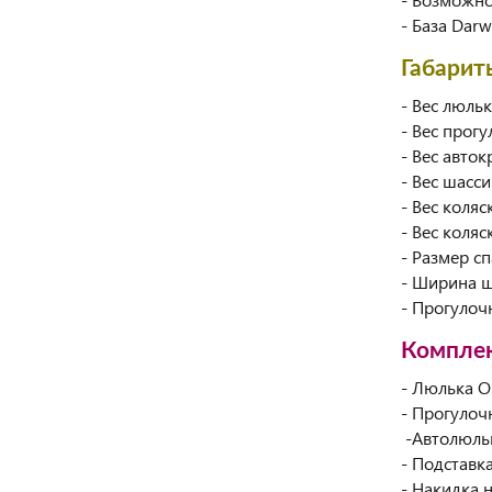
- База Darw
Габарит
- Вес люльки
- Вес прогу
- Вес авток
- Вес шасси:
- Вес коляс
- Вес коляс
- Размер с
- Ширина ш
- Прогулоч
Компле
- Люлька 
- Прогулоч
-Автолюлька
- Подставк
- Накидка 