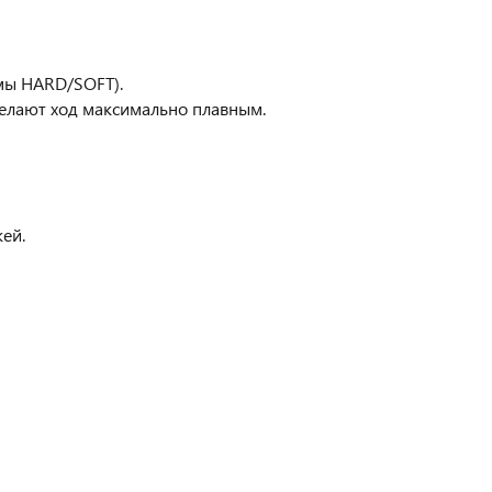
мы HARD/SOFT).
елают ход максимально плавным.
ей.