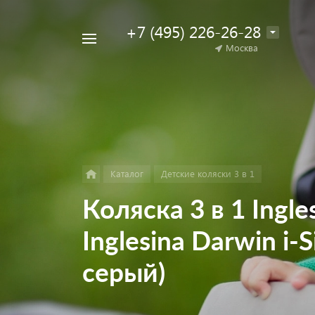
+7 (495) 226-26-28
Например,
Москва
Найти
коляска
в каталоге
для
двойни
Каталог
Детские коляски 3 в 1
Коляска 3 в 1 Ingl
Inglesina Darwin i-
серый)