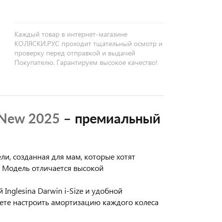
Каждый товар в интернет-магазине
КОЛЯСКИ.РУС проходит тщательный осмотр и
проверку перед отправкой и выдачей
Покупателю. Гарантируем высокое качество!
T New 202
5
– премиальный
ли, созданная для мам, которые хотят
. Модель отличается высокой
Inglesina Darwin i-Size и удобной
ожете настроить амортизацию каждого колеса