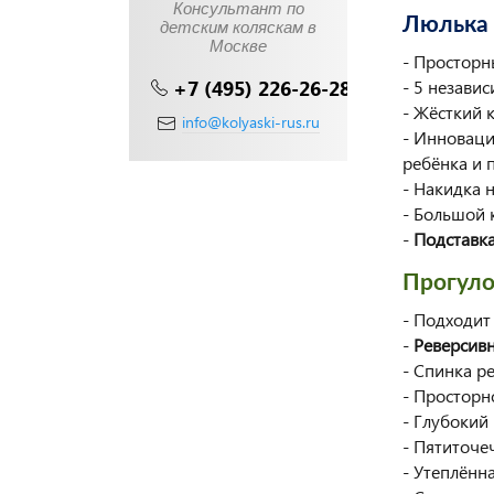
Консультант по
Люлька 
детским коляскам в
Москве
- Просторн
+7 (495) 226-26-28
- 5 незави
- Жёсткий 
info@kolyaski-rus.ru
- Инновац
ребёнка и 
- Накидка 
- Большой 
-
Подставка
Прогуло
- Подходит
-
Реверсивн
- Спинка р
- Просторн
- Глубокий
- Пятиточе
- Утеплённ