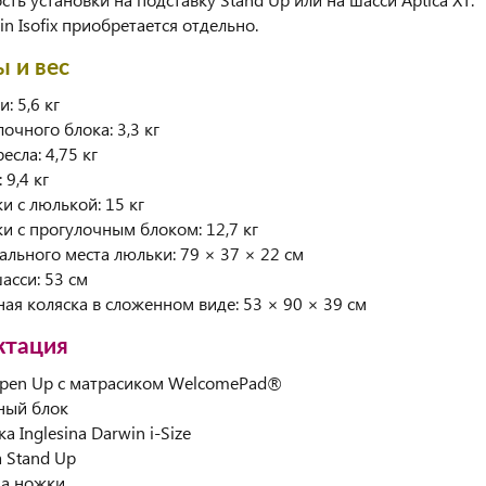
in Isofix приобретается отдельно.
ы и вес
: 5,6 кг
лочного блока: 3,3 кг
ресла: 4,75 кг
 9,4 кг
ки с люлькой: 15 кг
ки с прогулочным блоком: 12,7 кг
пального места люльки: 79 × 37 × 22 см
асси: 53 см
ная коляска в сложенном виде: 53 × 90 × 39 см
ктация
Open Up с матрасиком WelcomePad®
ный блок
 Inglesina Darwin i-Size
а Stand Up
на ножки