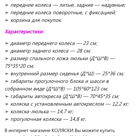
➢
передние колеса — литые, задние — надувные;
➢
передние колеса поворотные, с фиксацией;
➢
корзина для покупок.
Характеристики:
➢
диаметр переднего колеса — 23 см;
➢
диаметр заднего колеса — 28 см;
➢
размер спального ложа люльки (Д*Ш*В) —
75*35*20 см;
➢
внутренний размер сиденья (Д*Ш) — 25*36 см;
➢
габариты прогулочного блока и шасси в
собранном виде (Д*Ш*В) — 105*60*123 см;
➢
габариты автокресла (Д*Ш*В) — 70*45*35 см;
➢
коляска с установленным автокреслом — 12,2 кг;
➢
коляска-люлька — 14,7 кг;
➢
прогулочная коляска — 14,8 кг.
В интернет-магазине КОЛЯСКИ Вы можете купить