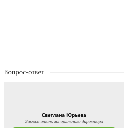
Полезные статьи
Полезные статьи
Полезные статьи
Полезные статьи
Вопрос-ответ
Светлана Юрьева
Заместитель генерального директора