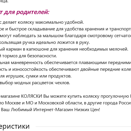
лнца.
 для родителей:
ес делает коляску максимально удобной.
ое и быстрое складывание для удобства хранения и транспор
 могут наблюдать за малышом благодаря смотровому сетчат
кользящая ручка идеально ложится в руку.
ый карман в капюшоне для хранения необходимых мелочей.
 тормоз для безопасности.
ьная маневренность обеспечивается плавающими передними
ость и износостойкость обеспечивают двойные передние коле
для игрушек, сумки или продуктов.
выбор модных расцветок чехлов.
-магазине КОЛЯСКИ Вы можете купить коляску прогулочную Ran
по Москве и МО и Московской области, в другие города Росси
 Ваш Любимый Интернет-Магазин Низких Цен!
еристики