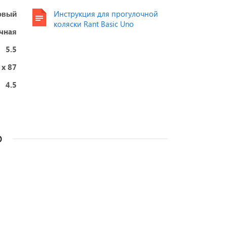
овый
Инструкция для прогулочной
коляски Rant Basic Uno
чная
5.5
 х 87
4.5
o