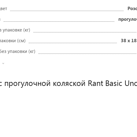
вет
Роз
и
прогуло
в упаковке (кг)
паковки (см)
38 х 18
без упаковки (кг)
с прогулочной коляской Rant Basic Un