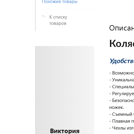
Похожие товары
К списку
товаров
Описа
Коля
Удобств
- Возможно
- Уникальн
- Специаль
- Регулиру
- Безопасн
ножек.
- Съемный 
- Плавная 
- Чехлы из
Виктория