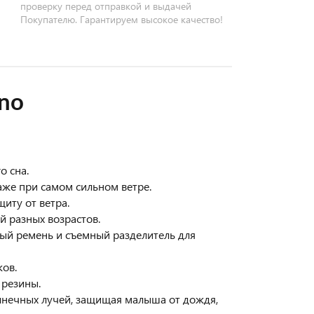
проверку перед отправкой и выдачей
Покупателю. Гарантируем высокое качество!
Uno
о сна.
даже при самом сильном ветре.
иту от ветра.
й разных возрастов.
ый ремень и съемный разделитель для
ков.
 резины.
олнечных лучей, защищая малыша от дождя,