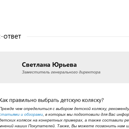
Полезные статьи
Полезные статьи
Полезные статьи
Полезные статьи
-ответ
Светлана Юрьева
Заместитель генерального директора
Как правильно выбрать детскую коляску?
Прежде чем определиться с выбором детской коляску, рекоменд
статьями и обзорами
, в которых мы подготовили для Вас инфо
детских колясок на конкретных примерах, а также составили ре
мнений наших Покупателей. Также, Вы можете позвонить нам ил