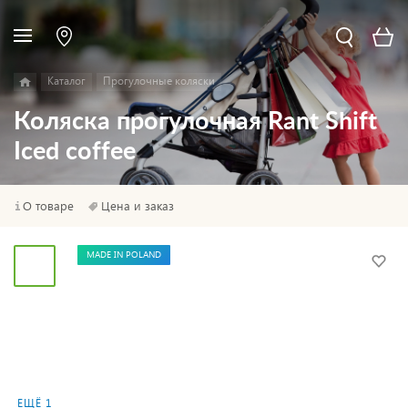
Каталог
Прогулочные коляски
Коляска прогулочная Rant Shift
Iced coffee
О товаре
Цена и заказ
MADE IN POLAND
ЕЩЁ 1