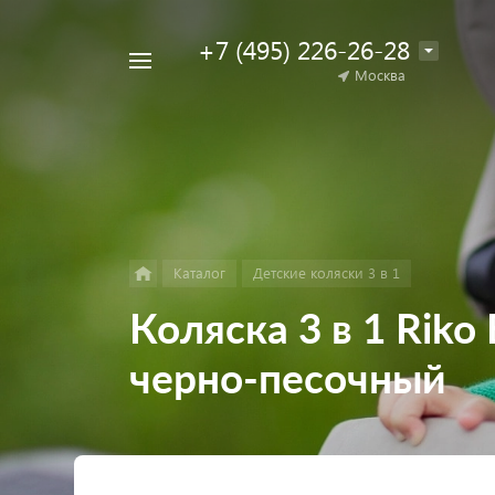
+7 (495) 226-26-28
Например,
Москва
Найти
коляска
в каталоге
для
двойни
Каталог
Детские коляски 3 в 1
Коляска 3 в 1 Riko 
черно-песочный