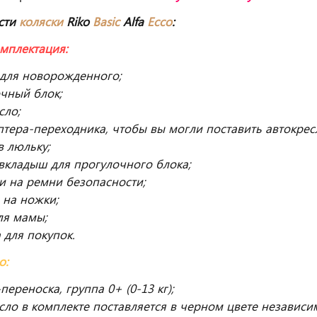
сти
коляски
Riko
Basic
Alfa
Ecco
:
мплектация:
 для новорожденного;
очный блок;
сло;
птера-переходника, чтобы вы могли поставить автокрес
в люльку;
вкладыш для прогулочного блока;
и на ремни безопасности;
 на ножки;
ля мамы;
 для покупок.
о:
переноска, группа 0+ (0-13 кг);
сло в комплекте поставляется в черном цвете независи