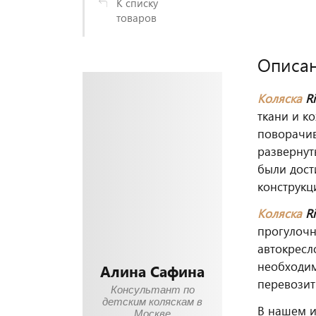
К списку
товаров
Описа
Коляска
R
ткани и к
поворачив
развернут
были дост
конструкц
Коляска
R
прогулочн
автокресл
необходим
Алина Сафина
перевозит
Консультант по
детским коляскам в
В нашем 
Москве