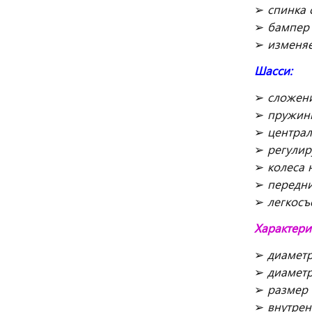
➢
спинка 
➢
бампер 
➢
изменяе
Шасси:
➢
сложен
➢
пружин
➢
центра
➢
регулир
➢
колеса 
➢
передни
➢
легкосъ
Характери
➢
диаметр
➢
диаметр
➢
размер 
➢
внутрен