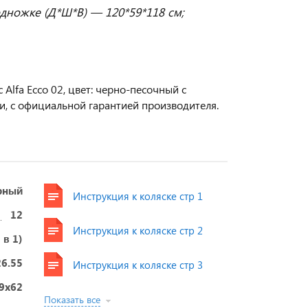
дножке (Д*Ш*В) — 120*59*118 см;
Alfa Ecco 02, цвет: черно-песочный с
и, с официальной гарантией производителя.
рный
Инструкция к коляске стр 1
12
Инструкция к коляске стр 2
 в 1)
26.55
Инструкция к коляске стр 3
9x62
Показать все