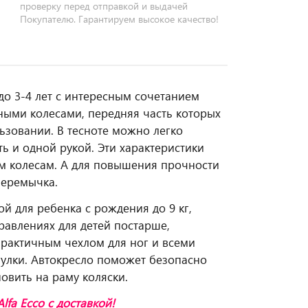
проверку перед отправкой и выдачей
Покупателю. Гарантируем высокое качество!
до 3-4 лет с интересным сочетанием
ными колесами, передняя часть которых
льзовании. В тесноте можно легко
ть и одной рукой. Эти характеристики
м колесам. А для повышения прочности
перемычка.
й для ребенка с рождения до 9 кг,
равлениях для детей постарше,
практичным чехлом для ног и всеми
улки. Автокресло поможет безопасно
овить на раму коляски.
Alfa Ecco
с доставкой!