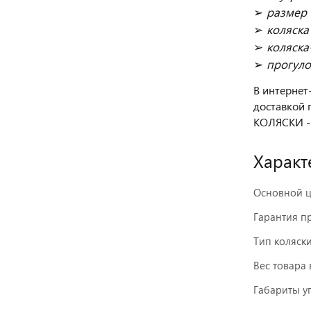
➢
размер 
➢
коляска
➢
коляска
➢
прогуло
В интернет
доставкой 
КОЛЯСКИ -
Характ
Основной ц
Гарантия п
Тип коляск
Вес товара 
Габариты у