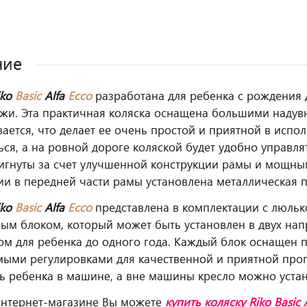
ние
iko
Basic
Alfa
Ecco
разработана для ребенка с рождения 
ожи. Эта практичная коляска оснащена большими надув
ается, что делает ее очень простой и приятной в испо
ься, а на ровной дороге коляской будет удобно управля
игнуты за счет улучшенной конструкции рамы и мощны
ии в передней части рамы установлена металлическая 
iko
Basic
Alfa
Ecco
представлена в комплектации с люлько
ым блоком, который может быть установлен в двух нап
ом для ребенка до одного года. Каждый блок оснащен 
ыми регулировками для качественной и приятной прог
ь ребенка в машине, а вне машины кресло можно устан
интернет-магазине Вы можете
купить
коляску Riko Basic 