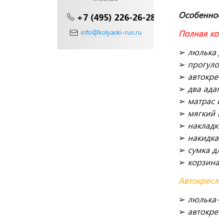
Особенно
+7 (495) 226-26-28
info@kolyaski-rus.ru
Полная ко
➢
люлька
➢
прогул
➢
автокре
➢
два ада
➢
матрас 
➢
мягкий 
➢
накладк
➢
накидка
➢
сумка д
➢
корзина
Автокресл
➢
люлька-
➢
автокре