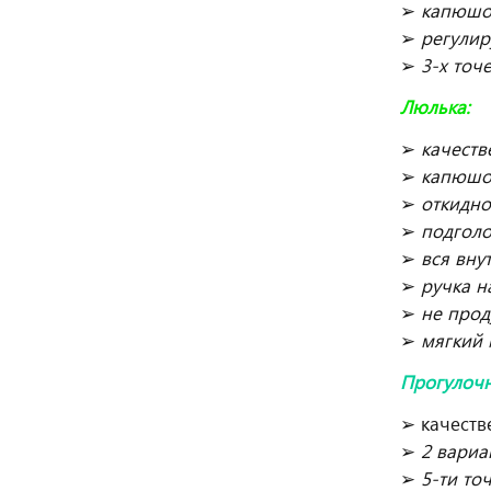
➢
капюшо
➢
регулир
➢
3-х точ
Люлька:
➢
качеств
➢
капюшо
➢
откидно
➢
подголо
➢
вся вну
➢
ручка н
➢
не прод
➢
мягкий 
Прогулочн
➢ качеств
➢
2 вариа
➢
5-ти то