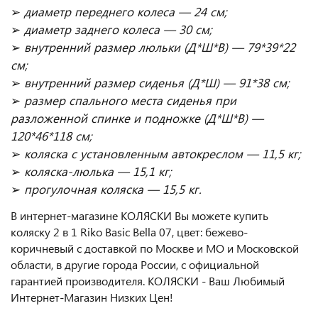
➢
диаметр переднего колеса — 24 см;
➢
диаметр заднего колеса — 30 см;
➢
внутренний размер люльки (Д*Ш*В) — 79*39*22
см;
➢
внутренний размер сиденья (Д*Ш) — 91*38 см;
➢
размер спального места сиденья при
разложенной спинке и подножке (Д*Ш*В) —
120*46*118 см;
➢
коляска с установленным автокреслом — 11,5 кг;
➢
коляска-люлька — 15,1 кг;
➢
прогулочная коляска — 15,5 кг.
В интернет-магазине КОЛЯСКИ Вы можете купить
коляску 2 в 1 Riko Basic Bella 07, цвет: бежево-
коричневый с доставкой по Москве и МО и Московской
области, в другие города России, с официальной
гарантией производителя. КОЛЯСКИ - Ваш Любимый
Интернет-Магазин Низких Цен!