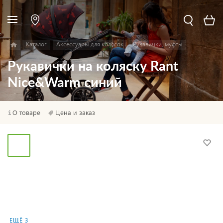
Каталог
Аксессуары для колясок
Рукавички, муфты
Рукавички на коляску Rant
Nice&Warm синий
О товаре
Цена и заказ
ЕЩЁ 3