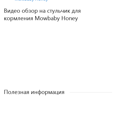
Видео обзор на стульчик для
кормления Mowbaby Honey
Полезная информация
Как выбрать детское автокресло? Советы
Полезные аксессуары для малышей и
Автокресла для новорожденных.
эксперта.
мам.