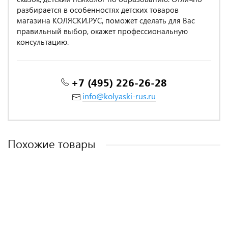
разбирается в особенностях детских товаров
магазина КОЛЯСКИ.РУС, поможет сделать для Вас
правильный выбор, окажет профессиональную
консультацию.
+7 (495) 226-26-28
info@kolyaski-rus.ru
Похожие товары
MADE IN POLAND
MADE IN POLAND
MADE IN POLAND
MADE IN POLAND
-32%