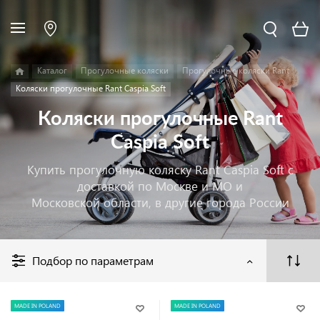
Каталог
Прогулочные коляски
Прогулочные коляски Rant
Коляски прогулочные Rant Caspia Soft
Коляски прогулочные Rant
Caspia Soft
Купить прогулочную коляску Rant Caspia Soft с
доставкой по Москве и МО и
Московской области, в другие города России
Подбор по параметрам
MADE IN POLAND
MADE IN POLAND