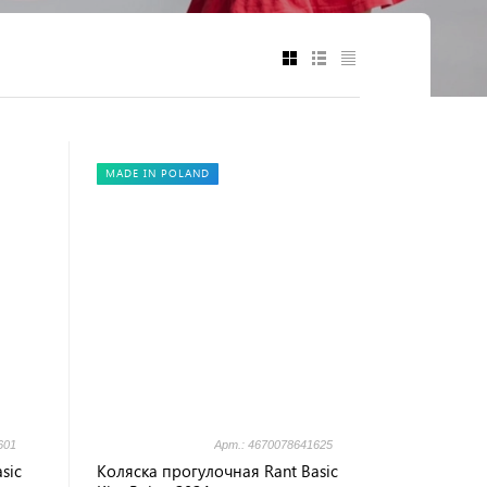
MADE IN POLAND
601
Арт.: 4670078641625
sic
Коляска прогулочная Rant Basic