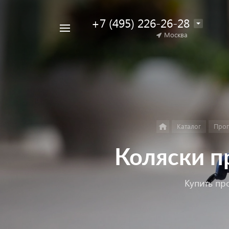
+7 (495) 226-26-28
Например,
Москва
Найти
коляска
в каталоге
для
двойни
Каталог
Прог
Коляски пр
Купить пр