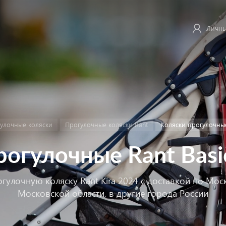
Личны
улочные коляски
Прогулочные коляски Rant
Коляски прогулочные 
огулочные Rant Basic
огулочную коляску Rant Kira 2024 с доставкой по Мос
Московской области, в другие города России