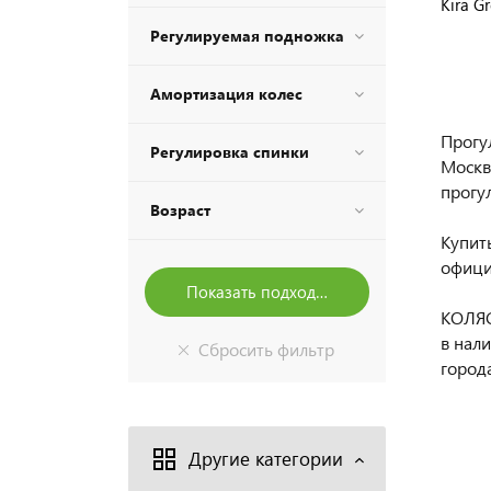
Kira G
Регулируемая подножка
Амортизация колес
Прогу
Регулировка спинки
Москв
прогул
Возраст
Купить
офици
КОЛЯС
в нал
города
Другие категории