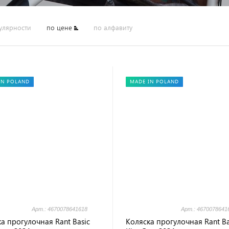
улярности
по цене
по алфавиту
IN POLAND
MADE IN POLAND
Арт.: 4670078641618
Арт.: 4670078641
а прогулочная Rant Basic
Коляска прогулочная Rant Ba