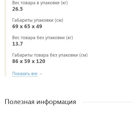
Вес товара в упаковке (кг)
26.5
Габариты упаковки (см)
69 x 65 x 49
Вес товара без упаковки (кг)
13.7
Габариты товара без упаковки (см)
86 x 59 x 120
Показать все
Полезная информация
Полезные аксессуары для малышей и
Рейтинг колясок для новорожденных
Виды колясок и чем они отличаются.
Как выбрать детскую коляску для
новорожденного?
мам.