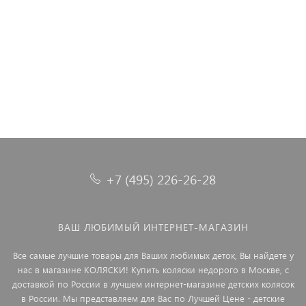
Коляска 3 в 1 Rant Flex 2025 RA077 Light green
Коляска 3 в 1 i-Size Inglesina Aptica New с подставкой под
Коляска 3 в 1 i-Size Inglesina Aptica XT New с подставкой под
Коляска 3 в 1 Rant Flex Grand Cacao Brown бежевый
Коляска 3 в 1 Riko Basic Alfa Ecco 08 коричнево-бежевый
Коляска 3 в 1 RIKO BASIC PACCO 08 Yellow
люльку Standup, Emerald Green
люльку Standup, Tuareg Beige
40 990 ₽
45 990 ₽
+7 (495) 226-26-28
ВАШ ЛЮБИМЫЙ ИНТЕРНЕТ-МАГАЗИН
Все самые лучшие товары для Ваших любимых деток, Вы найдете у
нас в магазине КОЛЯСКИ! Купить коляски недорого в Москве, с
доставкой по России в лучшем интернет-магазине детских колясок
в России. Мы представляем для Вас по Лучшей Цене - детские