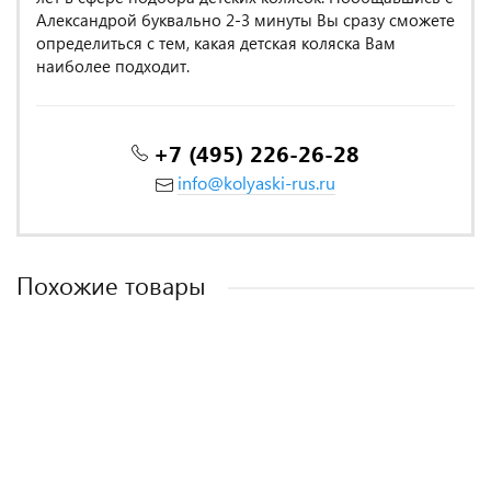
Александрой буквально 2-3 минуты Вы сразу сможете
определиться с тем, какая детская коляска Вам
наиболее подходит.
+7 (495) 226-26-28
info@kolyaski-rus.ru
Похожие товары
MADE IN POLAND
MADE IN ITALY
MADE IN ITALY
MADE IN POLAND
MADE IN POLAND
MADE IN POLAND
-11%