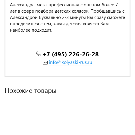
Александра, мега-профессионал с опытом более 7
лет в сфере подбора детских колясок. Пообщавшись с
Александрой буквально 2-3 минуты Вы сразу сможете
определиться с тем, какая детская коляска Вам
наиболее подходит.
+7 (495) 226-26-28
info@kolyaski-rus.ru
Похожие товары
MADE IN POLAND
MADE IN POLAND
MADE IN POLAND
MADE IN POLAND
MADE IN POLAND
MADE IN POLAND