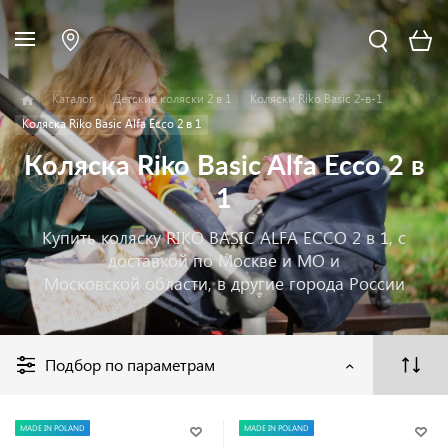
Каталог
Детские коляски 2 в 1
Коляски Riko Basic 2-в-1
Коляска Riko Basic Alfa Ecco 2 в 1
Коляска Riko Basic Alfa Ecco 2 в
1
Купить коляску RIKO BASIC ALFA ECCO 2 в 1, с
доставкой по Москве и МО и
Московской области, в другие города России
Подбор по параметрам
MADE IN POLAND
MADE IN POLAND