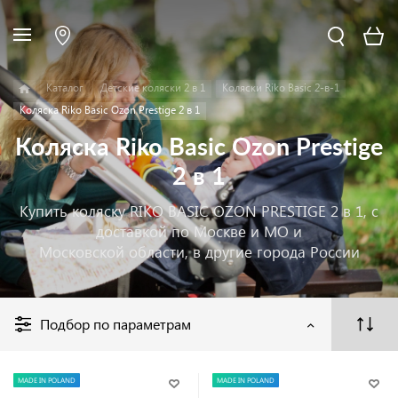
Каталог
Детские коляски 2 в 1
Коляски Riko Basic 2-в-1
Коляска Riko Basic Ozon Prestige 2 в 1
Коляска Riko Basic Ozon Prestige
2 в 1
Купить коляску RIKO BASIC OZON PRESTIGE 2 в 1, с
доставкой по Москве и МО и
Московской области, в другие города России
Подбор по параметрам
MADE IN POLAND
MADE IN POLAND