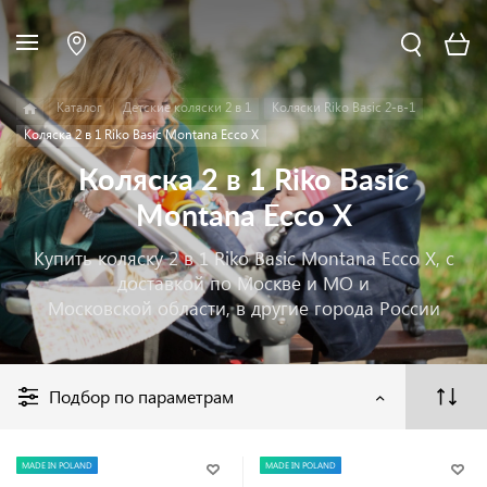
Каталог
Детские коляски 2 в 1
Коляски Riko Basic 2-в-1
Коляска 2 в 1 Riko Basic Montana Ecco X
Коляска 2 в 1 Riko Basic
Montana Ecco X
Купить коляску 2 в 1 Riko Basic Montana Ecco X, с
доставкой по Москве и МО и
Московской области, в другие города России
Подбор по параметрам
MADE IN POLAND
MADE IN POLAND