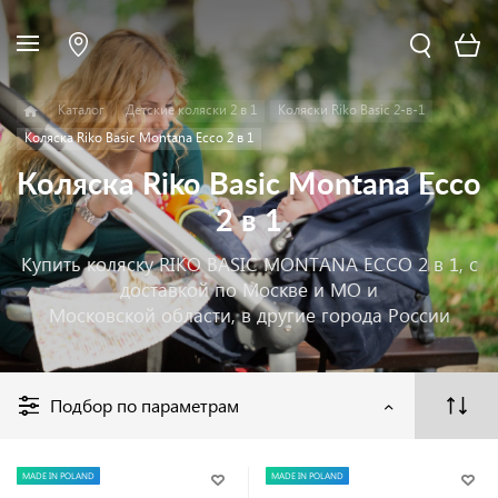
Каталог
Детские коляски 2 в 1
Коляски Riko Basic 2-в-1
Коляска Riko Basic Montana Ecco 2 в 1
Коляска Riko Basic Montana Ecco
2 в 1
Купить коляску RIKO BASIC MONTANA ECCO 2 в 1, с
доставкой по Москве и МО и
Московской области, в другие города России
Подбор по параметрам
MADE IN POLAND
MADE IN POLAND